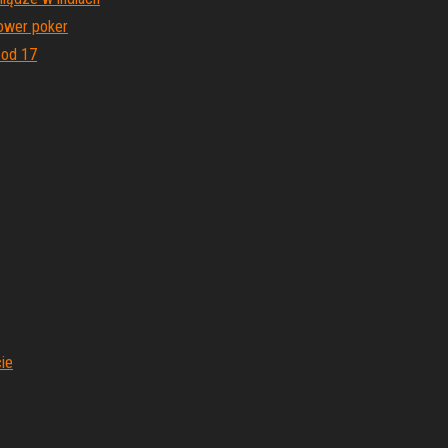
ower poker
 od 17
ie