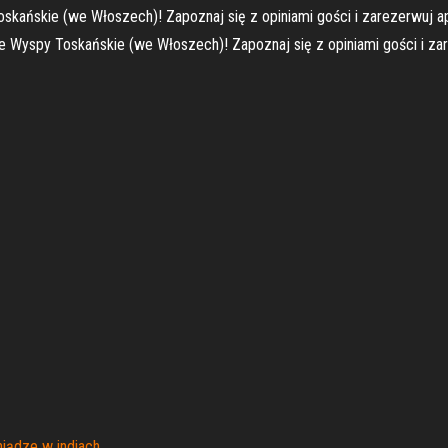
oskańskie (we Włoszech)! Zapoznaj się z opiniami gości i zarezerwuj a
ie Wyspy Toskańskie (we Włoszech)! Zapoznaj się z opiniami gości i za
iądze w indiach