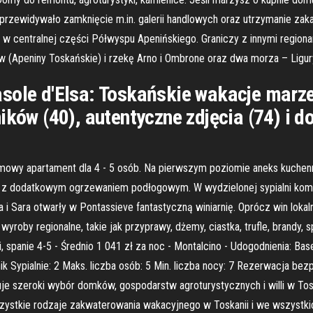
rzewidywało zamknięcie m.in. galerii handlowych oraz utrzymanie zak
a w centralnej części Półwyspu Apenińskiego. Graniczy z innymi regiona
 (Apeniny Toskańskie) i rzekę Arno i Ombrone oraz dwa morza – Liguryj
sole d'Elsa: Toskańskie wakacje marze
ików (40), autentyczne zdjęcia (74) i 
mowy apartament dla 4 - 5 osób. Na pierwszym poziomie aneks kuchenny 
j, z dodatkowym ogrzewaniem podłogowym. W wydzielonej sypialni kom
a i Sara otwarły w Pontassieve fantastyczną winiarnię. Oprócz win loka
yroby regionalne, takie jak przyprawy, dżemy, ciastka, trufle, brandy, s
 spanie 4-5 - Średnio 1 041 zł za noc - Montalcino - Udogodnienia: Basen
nik Sypialnie: 2 Maks. liczba osób: 5 Min. liczba nocy: 7 Rezerwacja b
e szeroki wybór domków, gospodarstw agroturystycznych i willi w Tosk
 wszystkie rodzaje zakwaterowania wakacyjnego w Toskanii i we wszystk