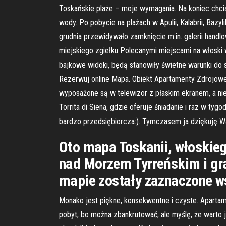
Toskańskie plaże – moje wymagania. Na koniec chci
wody. Po pobycie na plażach w Apulii, Kalabrii, Baz
grudnia przewidywało zamknięcie m.in. galerii hand
miejskiego zgiełku Polecanymi miejscami na włoski w
bajkowe widoki, będą stanowiły świetne warunki do
Rezerwuj online Mapa. Obiekt Apartamenty Zdrojowe 
wyposażone są w telewizor z płaskim ekranem, a niek
Torrita di Siena, gdzie oferuje śniadanie i raz w t
bardzo przedsiębiorcza:). Tymczasem ja dziękuję 
Oto mapa Toskanii, włoskieg
nad Morzem Tyrreńskim i gra
mapie zostały zaznaczone w
Monako jest piękne, konsekwentne i czyste. Apart
pobyt, bo można zbankrutować, ale myślę, że warto j