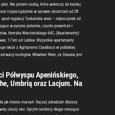
plaż. Nie jestem osobą, która wskoczy do każdej
jnowsze rozporządzenie w sprawie obostrzeń od 28
e spod regulacji Toskańskie wsie – odpoczynek od
itujące w pyszne jedzenie, czyste powietrze i
zów, Henryka Wiercieńskiego 64C, (Apartamenty)
wie, 17 km od Lublina. Wszystkie apartamenty
uje także z Agriturismo Casalbsco w pobliskiej
y rezerwacji noclegów. Mówiłam Wam, że Danusia jest
ści Półwyspu Apenińskiego,
che, Umbrią oraz Lacjum. Na
da jak miasto marzeń. Raczej odradzam dłuższy
awdę cieszy oko. Sprytni technicy długie miesiące