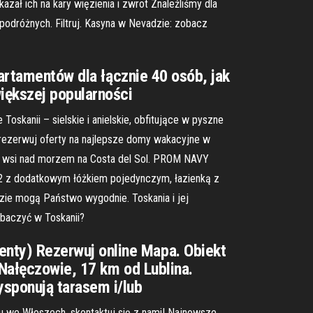
zał ich na kary więzienia i zwrot Znaleźliśmy dla
 podróżnych. Filtruj. Kasyna w Nevadzie: zobacz
partamentów dla łącznie 40 osób, jak
iększej popularności
skanii – sielskie i anielskie, obfitujące w pyszne
 rezerwuj oferty na najlepsze domy wakacyjne w
iwy wsi nad morzem na Costa del Sol. PROM NAVY
, 2 z dodatkowym łóżkiem pojedynczym, łazienką z
dzie mogą Państwo wygodnie. Toskania i jej
obaczyć w Toskanii?
nty) Rezerwuj online Mapa. Obiekt
 Nałęczowie, 17 km od Lublina.
sponują tarasem i/lub
mu we Włoszech, skontaktuj się z nami! Najnowsze