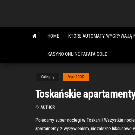
Skip
to
the
content
HOME
KTÓRE AUTOMATY WYGRYWAJĄ 
KASYNO ONLINE FAFAFA GOLD
Category
Peper70082
Toskańskie apartamenty
By
AUTHOR
Polecamy super noclegi w Toskanii! Wszystkie nocleg
apartamenty z wyżywieniem, niezależne luksusowe wi