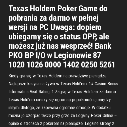
Texas Holdem Poker Game do
pobrania za darmo w pełnej
wersji na PC Uwaga: dopiero
ubiegamy się o status OPP, ale
możesz już nas wesprzeć! Bank
PKO BP I/O w Legionowie 87
1020 1026 0000 1402 0250 5261
Kiedy gra się w Texas Holdem na prawdziwe pieniądze.
Najlepsze kasyna na żywo w Texas Hold’em. 1# Casino Bonus
Information Visit Rating; 1 Zagraj w Texas Hold’em za darmo.
Texas Hold’em cieszy się ogromną popularnością między
innymi dlatego, że zapewnia ogromne emocje. W dodatku
można je czerpać także przy grze za Legalny Poker Online –
opinie o stronach z pokerem na pieniądze. Legalne strony z