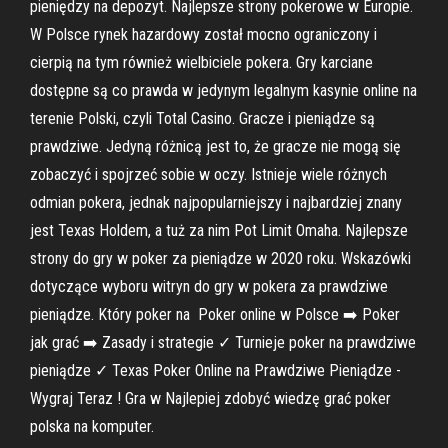
pieniędzy na depozyt. Najlepsze strony pokerowe w Europie.
W Polsce rynek hazardowy został mocno ograniczony i
cierpią na tym również wielbiciele pokera. Gry karciane
dostępne są co prawda w jedynym legalnym kasynie online na
terenie Polski, czyli Total Casino. Gracze i pieniądze są
prawdziwe. Jedyną różnicą jest to, że gracze nie mogą się
zobaczyć i spojrzeć sobie w oczy. Istnieje wiele różnych
odmian pokera, jednak najpopularniejszy i najbardziej znany
jest Texas Holdem, a tuż za nim Pot Limit Omaha. Najlepsze
strony do gry w poker za pieniądze w 2020 roku. Wskazówki
dotyczące wyboru witryn do gry w pokera za prawdziwe
pieniądze. Który poker na Poker online w Polsce ➡️ Poker
jak grać ➡️ Zasady i strategie ✓ Turnieje poker na prawdziwe
pieniądze ✓ Texas Poker Online na Prawdziwe Pieniądze -
Wygraj Teraz ! Gra w Najlepiej zdobyć wiedzę grać poker
polska na komputer.