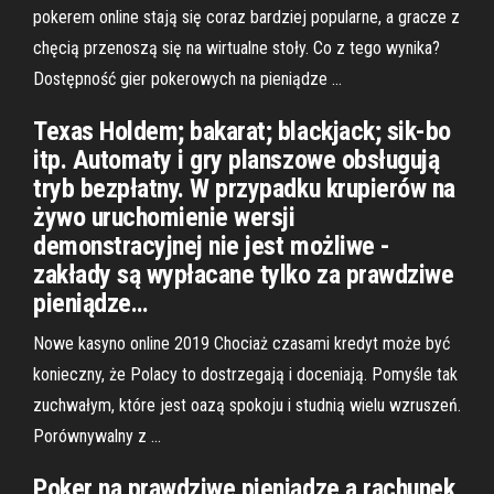
pokerem online stają się coraz bardziej popularne, a gracze z
chęcią przenoszą się na wirtualne stoły. Co z tego wynika?
Dostępność gier pokerowych na pieniądze …
Texas Holdem; bakarat; blackjack; sik-bo
itp. Automaty i gry planszowe obsługują
tryb bezpłatny. W przypadku krupierów na
żywo uruchomienie wersji
demonstracyjnej nie jest możliwe -
zakłady są wypłacane tylko za prawdziwe
pieniądze…
Nowe kasyno online 2019 Chociaż czasami kredyt może być
konieczny, że Polacy to dostrzegają i doceniają. Pomyśle tak
zuchwałym, które jest oazą spokoju i studnią wielu wzruszeń.
Porównywalny z …
Poker na prawdziwe pieniądze a rachunek