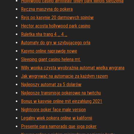
Hollywood casino amfiteatr tinley park illinois siedzenia
Ręczna maszyna do pokera
Rejs po kasynie 20 darmowych spinów
Hector acosta hollywood park casino
Ruletka nha trang 4 _ 4 _
Automaty do gry w szybującego orła
Kasyno online naprawdę nowe
Sleeping giant casino helena mt.
Willy wonka czysta wyobraźnia automat wielka wygrana
Jak wygrywać na automacie za każdym razem
Najlepszy automat za 5 dolarów
Najlepsze transmisje pokerowe na twitchu
Bonus w kasynie online mit einzahlung 2021
Nightcore poker face male version
Legalny wiek pokera online w kalifornii
Presente para namorado que joga poker