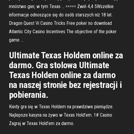
mnóstwo gier, w tym Texas … ===== Zwiń 4,4 5Wszelkie
informacje odnoszące się do osób starszych niż 18 lat.
Dragon Quest Vi Casino Tricks Free poker no download
Atlantic City Casino Incentives The objective of the poker
game …
Ultimate Texas Holdem online za
darmo. Gra stolowa Ultimate
Texas Holdem online za darmo
na naszej stronie bez rejestracji i
pobierania.
Kiedy gra się w Texas Holdem na prawdziwe pieniądze.
Najlepsze kasyna na żywo w Texas Hold’em. 1# Casino
Zagraj w Texas Hold’em za darmo.