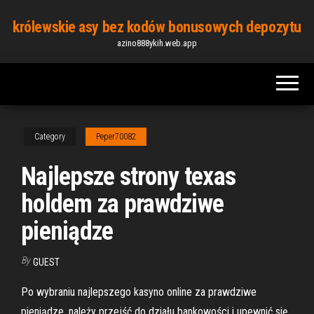
Skip
królewskie asy bez kodów bonusowych depozytu
to
azino888ykih.web.app
the
content
Category
Peper70082
Najlepsze strony texas
holdem za prawdziwe
pieniądze
By
GUEST
Po wybraniu najlepszego kasyno online za prawdziwe
pieniądze, należy przejść do działu bankowości i upewnić się,