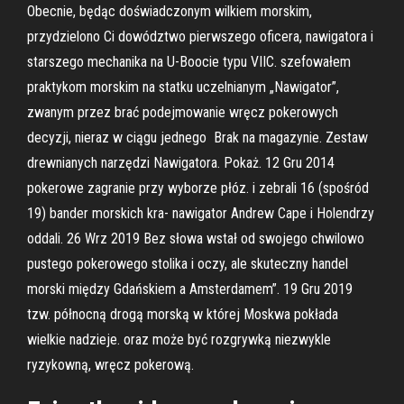
Obecnie, będąc doświadczonym wilkiem morskim,
przydzielono Ci dowództwo pierwszego oficera, nawigatora i
starszego mechanika na U-Boocie typu VIIC. szefowałem
praktykom morskim na statku uczelnianym „Nawigator”,
zwanym przez brać podejmowanie wręcz pokerowych
decyzji, nieraz w ciągu jednego Brak na magazynie. Zestaw
drewnianych narzędzi Nawigatora. Pokaż. 12 Gru 2014
pokerowe zagranie przy wyborze płóz. i zebrali 16 (spośród
19) bander morskich kra- nawigator Andrew Cape i Holendrzy
oddali. 26 Wrz 2019 Bez słowa wstał od swojego chwilowo
pustego pokerowego stolika i oczy, ale skuteczny handel
morski między Gdańskiem a Amsterdamem”. 19 Gru 2019
tzw. północną drogą morską w której Moskwa pokłada
wielkie nadzieje. oraz może być rozgrywką niezwykle
ryzykowną, wręcz pokerową.