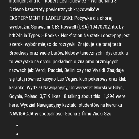
intelligent and lo… Robert Leśniakiewicz - Wunderland 3.
Dziwne katastrofy powietrznych krążowników.
EKSPERYMENT FILADELFIJSKI: Pożywka dla chorej
wyobraźni. Sprawa nr CE3 Roswell (USA) 19470702. itp. by
hdt24h in Types > Books - Non-fiction Na statku dostępny jest
szeroki wybór miejsc do rozrywki. Znajduje się tutaj teatr
Broadway oraz wiele barów, klubów tanecznych i dyskotek, a
to wszystko na ośmiu pokładach o znajomo brzmiących
nazwach jak: Verdi, Puccini, Bellini czy też Vivaldi. Znajduje
się tutaj również kasyno Las Vegas, klub pokerowy oraz klub
karaoke. Wydział Nawigacyjny, Uniwersytet Morski w Gdyni,
Gdynia, Poland. 3,719 likes · 8 talking about this · 1,294 were
here. Wydział Nawigacyjny kształci studentów na kierunku
NAWIGACJA w specjalności Scena z filmu Wieki Szu