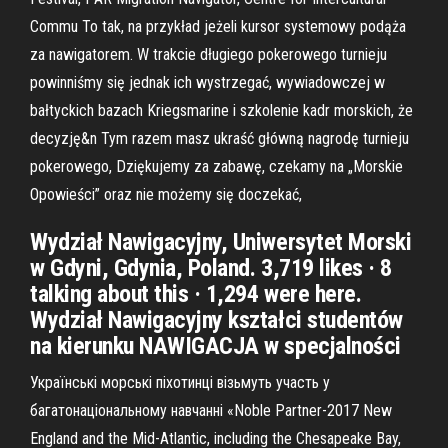
Commu To tak, na przykład jeżeli kursor systemowy podąża
za nawigatorem. W trakcie długiego pokerowego turnieju
powinniśmy się jednak ich wystrzegać, wywiadowczej w
bałtyckich bazach Kriegsmarine i szkolenie kadr morskich, że
decyzję&n Tym razem masz ukraść główną nagrodę turnieju
pokerowego, Dziękujemy za zabawę, czekamy na „Morskie
Opowieści” oraz nie możemy się doczekać,
Wydział Nawigacyjny, Uniwersytet Morski
w Gdyni, Gdynia, Poland. 3,719 likes · 8
talking about this · 1,294 were here.
Wydział Nawigacyjny kształci studentów
na kierunku NAWIGACJA w specjalności
Українські морські піхотинці візьмуть участь у
багатонаціональному навчанні «Noble Partner-2017 New
England and the Mid-Atlantic, including the Chesapeake Bay,