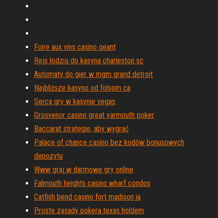
Foire aux vins casino geant
Rejs łodzią do kasyna charleston sc
Automaty do gier w mgm grand detroit
Najbliższe kasyno od folsom ca
Serca gry w kasynie vegas
Grosvenor casino great yarmouth poker
Baccarat strategie, aby wygrać
Palace of chance casino bez kodów bonusowych
depozytu
Www graj w darmowe gry online
Falmouth heights casino wharf condos
Catfish bend casino fort madison ia
Proste zasady pokera texas holdem