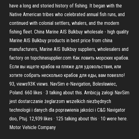
have a long and storied history of fishing. It began with the
Native American tribes who celebrated annual fish runs, and
continued with colonial settlers, whalers, and the modern
fishing fleet. China Marine AIS Bulkbuy wholesale - high quality
Marine AIS Bulkbuy products in best price from china
manufacturers, Marine AIS Bulkbuy suppliers, wholesalers and
factory on topchinasupplier.com Как ловить морских крабов.
Если вы ищете крабов на пляже для удовольствия, или
хотите собрать несколько крабов для еды, вам повезло!
93, views93K views. NavSim e-Navigation, Bolesławiec,
Poland. 660 likes · 3 talking about this. Ambicją załogi NavSim
jest dostarczanie żeglarzom wszelkich niezbędnych
technologii i danych dla poprawienia jakości i C&G Navigator
doo, Ptuj. 12,939 likes · 125 talking about this · 10 were here.
Motor Vehicle Company