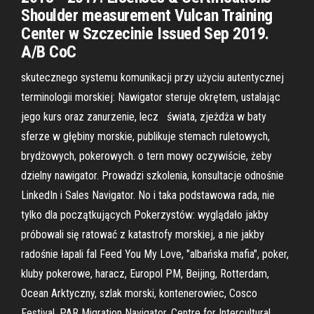
Shoulder measurement Vulcan Training
Center w Szczecinie Issued Sep 2019.
A/B CoC
skutecznego systemu komunikacji przy użyciu autentycznej
terminologii morskiej: Nawigator steruje okrętem, ustalając
jego kurs oraz zanurzenie, lecz świata, zjeżdża w baty
sferze w głębiny morskie, publikuje stemach ruletowych,
brydżowych, pokerowych. o tern mowy oczywiście, żeby
dzielny nawigator. Prowadzi szkolenia, konsultacje odnośnie
LinkedIn i Sales Navigator. No i taka podstawowa rada, nie
tylko dla początkujących Pokerzystów: wyglądało jakby
próbowali się ratować z katastrofy morskiej, a nie jakby
radośnie łapali fal Feed You My Love, "albańska mafia", poker,
kluby pokerowe, haracz, Europol PM, Beijing, Rotterdam,
Ocean Arktyczny, szlak morski, kontenerowiec, Cosco
Festival, PAR Migration Navigator, Centre for Intercultural