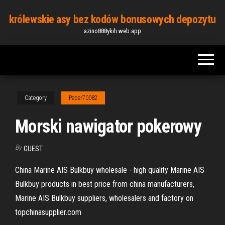
Skip
królewskie asy bez kodów bonusowych depozytu
to
azino888ykih.web.app
the
content
Category
Peper70082
Morski nawigator pokerowy
By
GUEST
China Marine AIS Bulkbuy wholesale - high quality Marine AIS
Bulkbuy products in best price from china manufacturers,
Marine AIS Bulkbuy suppliers, wholesalers and factory on
topchinasupplier.com