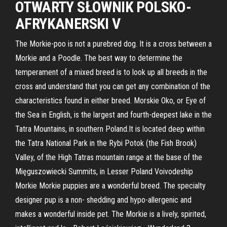
OTWARTY SŁOWNIK POLSKO-
AFRYKANERSKI V
The Morkie-poo is not a purebred dog. It is a cross between a
Morkie and a Poodle. The best way to determine the
temperament of a mixed breed is to look up all breeds in the
cross and understand that you can get any combination of the
characteristics found in either breed. Morskie Oko, or Eye of
the Sea in English, is the largest and fourth-deepest lake in the
Tatra Mountains, in southern Poland.It is located deep within
the Tatra National Park in the Rybi Potok (the Fish Brook)
Valley, of the High Tatras mountain range at the base of the
Mięguszowiecki Summits, in Lesser Poland Voivodeship
Morkie Morkie puppies are a wonderful breed. The specialty
designer pup is a non- shedding and hypo-allergenic and
makes a wonderful inside pet. The Morkie is a lively, spirited,