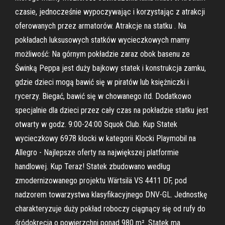
czasie, jednocześnie wypoczywając i korzystając z atrakcji
oferowanych przez armatorów. Atrakcje na statku . Na
pokładach luksusowych statków wycieczkowych mamy
możliwość: Na górnym pokładzie zaraz obok basenu ze
Świnką Peppa jest duży bajkowy statek i konstrukcja zamku,
gdzie dzieci mogą bawić się w piratów lub księżniczki i
rycerzy. Biegać, bawić się w chowanego itd. Dodatkowo
specjalnie dla dzieci przez cały czas na pokładzie statku jest
otwarty w godz. 9:00-24:00 Squok Club. Kup Statek
wycieczkowy 6978 klocki w kategorii Klocki Playmobil na
Allegro - Najlepsze oferty na największej platformie
handlowej. Kup Teraz! Statek zbudowano według
zmodernizowanego projektu Wärtsilä VS 4411 DF, pod
nadzorem towarzystwa klasyfikacyjnego DNV-GL. Jednostkę
charakteryzuje duży pokład roboczy ciągnący się od rufy do
śródokręcia o powierzchni ponad 980 m². Statek ma