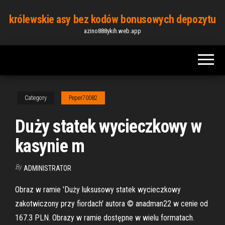
Skip
królewskie asy bez kodów bonusowych depozytu
to
azino888ykih.web.app
the
content
Category
Peper70082
Duży statek wycieczkowy w
kasynie m
By
ADMINISTRATOR
Obraz w ramie 'Duży luksusowy statek wycieczkowy
zakotwiczony przy fiordach' autora © anadman22 w cenie od
167.3 PLN. Obrazy w ramie dostępne w wielu formatach.