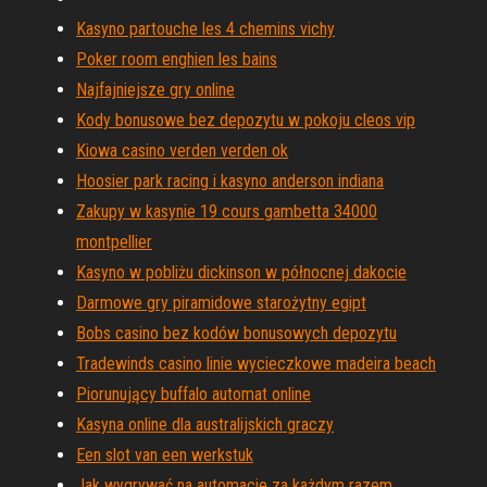
Kasyno partouche les 4 chemins vichy
Poker room enghien les bains
Najfajniejsze gry online
Kody bonusowe bez depozytu w pokoju cleos vip
Kiowa casino verden verden ok
Hoosier park racing i kasyno anderson indiana
Zakupy w kasynie 19 cours gambetta 34000
montpellier
Kasyno w pobliżu dickinson w północnej dakocie
Darmowe gry piramidowe starożytny egipt
Bobs casino bez kodów bonusowych depozytu
Tradewinds casino linie wycieczkowe madeira beach
Piorunujący buffalo automat online
Kasyna online dla australijskich graczy
Een slot van een werkstuk
Jak wygrywać na automacie za każdym razem