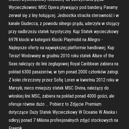
Wycieczkowiec MSC Opera pływający pod banderą Panamy
zerwał się z liny holującej. Jednostka straciła sterowność i w
kanale Giudecca, z powodu silnego prądu, uderzyła w stojący
przy nadbrzeżu statek turystyczny. Kup Statek wycieczkowy
6978 klocki w kategorii Klocki Playmobil na Allegro -
Najlepsze oferty na największej platformie handlowej. Kup
Teraz! Wodowany w grudniu 2010 roku statek Allure of the
Seas należący do linii żeglugowej Royal Caribbean zabiera na
pokład 6300 pasażerów, w tym ponad 2000 członków załogi.
Z kolei chrzczony przez Sofię Loren w kwietniu 2012 roku w
Marsylii, nieco mniejszy statek MSC Divina, należący do
włoskiej linii MSC, zabiera na pokład ponad 4000 gości, ale
oferuje równie dużo … Pobierz to Zdjęcie Premium
dotyczące Duży Statek Wycieczkowy W Oceanie W Alaska i
odkryj ponad 7 Miliona profesjonalnych zdjęć stockowych na
Freepik