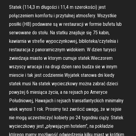
Statek (114,3 m długości i 11,4 m szerokości) jest
połączeniem komfortu i przytulnej atmosfery. Wszystkie
posiłki (HB) podawane są w restauracji w formie bufetu lub
serwowane do stołu. Na statku znajduje się 75 kabin,
kawiarnia w strefie wypoczynkowej, biblioteka/czytelnia i
restauracja z panoramicznym widokiem. W dzien turysci
zwiedzaja miasto w ktorym cumuje statek.Wieczorem
wszyscy wracaja i na drugi dzien rano budza sie w innym
miescie i tak jest codziennie.Wyjatek stanowa dni kiedy
statek musi Na statek wycieczkowy można zabrać dzieci
powyżej 6 miesiąca życia, a na rejsach po Ameryce
Południowej, Hawajach i rejsach transatlantyckich minimalny
wiek wynosi 1 rok. Prosimy też zwrócić uwagę, że w rejsie
nie mogą uczestniczyć kobiety po 24 tygodniu ciąży. Statek
wycieczkowy jest „pływającym hotelem”, na pokładzie
którego mamy możliwość odwiedzenia kilku miast w krótkim