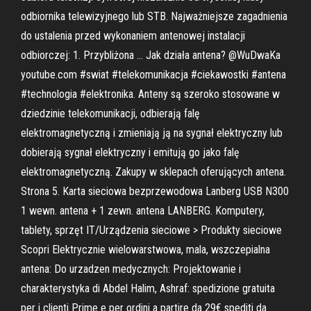
odbiornika telewizyjnego lub STB. Najważniejsze zagadnienia
do ustalenia przed wykonaniem antenowej instalacji
odbiorczej: 1. Przybliżona … Jak działa antena? @WuDwaKa
youtube.com #swiat #telekomunikacja #ciekawostki #antena
#technologia #elektronika. Anteny są szeroko stosowane w
dziedzinie telekomunikacji, odbierają falę
elektromagnetyczną i zmieniają ją na sygnał elektryczny lub
dobierają sygnał elektryczny i emitują go jako falę
elektromagnetyczną. Zakupy w sklepach oferujących antena.
Strona 5. Karta sieciowa bezprzewodowa Lanberg USB N300
1 wewn. antena + 1 zewn. antena LANBERG. Komputery,
tablety, sprzęt IT/Urządzenia sieciowe > Produkty sieciowe
Scopri Elektrycznie wielowarstwowa, mala, wszczepialna
antena: Do urzadzen medycznych: Projektowanie i
charakterystyka di Abdel Halim, Ashraf: spedizione gratuita
per i clienti Prime e per ordini a partire da 29€ spediti da