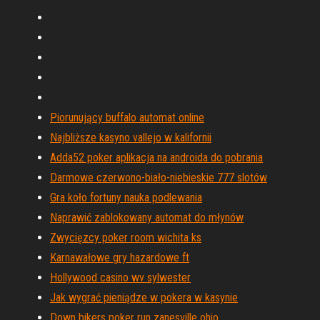
Piorunujący buffalo automat online
Najbliższe kasyno vallejo w kalifornii
Adda52 poker aplikacja na androida do pobrania
Darmowe czerwono-biało-niebieskie 777 slotów
Gra koło fortuny nauka podlewania
Naprawić zablokowany automat do młynów
Zwycięzcy poker room wichita ks
Karnawałowe gry hazardowe ft
Hollywood casino wv sylwester
Jak wygrać pieniądze w pokera w kasynie
Down bikers poker run zanesville ohio