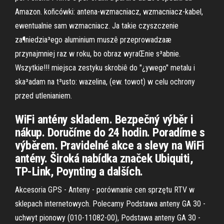
Amazon. koñcówki: antena-wzmacniacz, wzmacniacz-kabel,
ewentualnie sam wzmacniacz. Ja takie czyszczenie
za¶niedzia³ego aluminium muszê przeprowadzaæ
przynajmniej raz w roku, bo obraz wyraŒnie s³abnie.
Wszytkie!!! miejsca zestyku skrobiê do "¿ywego" metalu i
ska³adam na t³usto: wazelina, (ew. towot) w celu ochrony
przed utlenianiem.
WiFi antény skladem. Bezpečný výběr i
nákup. Doručíme do 24 hodin. Poradíme s
výběrem. Pravidelné akce a slevy na WiFi
antény. Široká nabídka značek Ubiquiti,
TP-Link, Poynting a dalších.
Akcesoria GPS - Anteny - porównanie cen sprzętu RTV w
sklepach internetowych. Polecamy Podstawa anteny GA 30 -
uchwyt pionowy (010-11082-00), Podstawa anteny GA 30 -