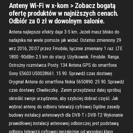
Anteny Wi-Fi w x-kom > Zobacz bogatą
ofertę produktów w najniższych cenach.
Odbiór za 0 zł w dowolnym salonie.
Antena najlepsze efekty daje 3-5 km. Jeżeli masz blisko do
nadajnika nie wiele pomoże jak widać. Ostatnio zmieniony 29
wrz 2016, 20:07 przez Fmobile, łącznie zmieniany 1 raz. LTE
1800 -90dBm 2.5 km do stacji. Użytkownik. Fmobile. Ranga.
Ostrożny rozmówca Posty. 134 Antena GPS do smartfona
Sony E5603 U50028661. 15 90. Sprawdź czas dostawy.
Oryginał Antena do smartfona Nokia 5650890. 25 90. Sprawdź
czas dostawy. Chwileczkę.. Zanim przejdziesz dalej spróbuj
określić swoje urządzenie, aby szybciej dobrać część. Jak
wybrać antenę do odbioru telewizji cyfrowej Ogólne zasady
budowy instalacji antenowych dla DVB-T i DVB-T2 Wykonanie
prawidłowej instalacji antenowej odbiorczej jest podstawą
odbioru telewizji cyfrowej niezależnie od wysokiej klasy