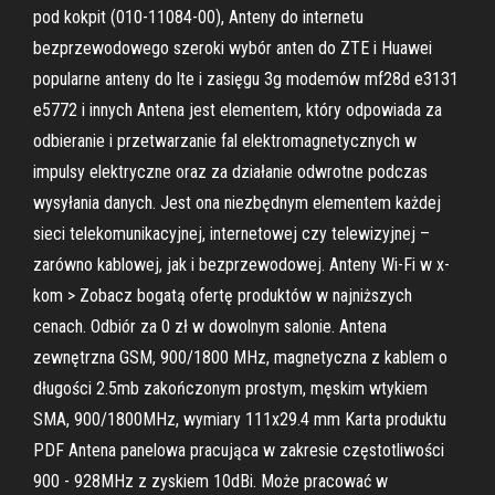
pod kokpit (010-11084-00), Anteny do internetu
bezprzewodowego szeroki wybór anten do ZTE i Huawei
popularne anteny do lte i zasięgu 3g modemów mf28d e3131
e5772 i innych Antena jest elementem, który odpowiada za
odbieranie i przetwarzanie fal elektromagnetycznych w
impulsy elektryczne oraz za działanie odwrotne podczas
wysyłania danych. Jest ona niezbędnym elementem każdej
sieci telekomunikacyjnej, internetowej czy telewizyjnej –
zarówno kablowej, jak i bezprzewodowej. Anteny Wi-Fi w x-
kom > Zobacz bogatą ofertę produktów w najniższych
cenach. Odbiór za 0 zł w dowolnym salonie. Antena
zewnętrzna GSM, 900/1800 MHz, magnetyczna z kablem o
długości 2.5mb zakończonym prostym, męskim wtykiem
SMA, 900/1800MHz, wymiary 111x29.4 mm Karta produktu
PDF Antena panelowa pracująca w zakresie częstotliwości
900 - 928MHz z zyskiem 10dBi. Może pracować w