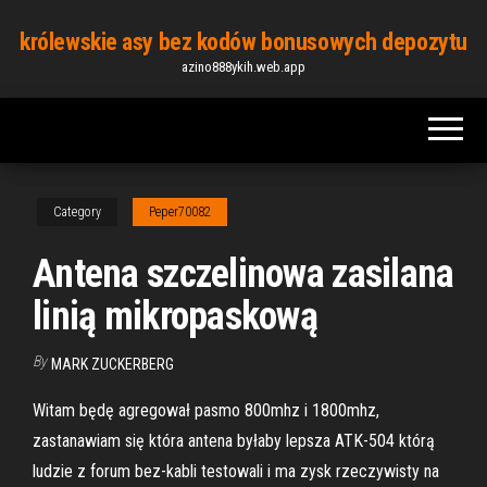
Skip
królewskie asy bez kodów bonusowych depozytu
to
azino888ykih.web.app
the
content
Category
Peper70082
Antena szczelinowa zasilana
linią mikropaskową
By
MARK ZUCKERBERG
Witam będę agregował pasmo 800mhz i 1800mhz,
zastanawiam się która antena byłaby lepsza ATK-504 którą
ludzie z forum bez-kabli testowali i ma zysk rzeczywisty na