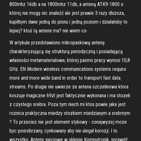
800mhz 16db a na 1800mhz 11db, a anteną ATK9-1800 o
której nie mogę nic znaleźć ale jest prawie 3 razy dłuższa,
kupiłbym dwie jedną do pionu i jedną poziom i działałoby to
lepiej? ktoś tą antene ma? nie wiem co
W artykule przedstawiono mikropaskową antenę
charakteryzującą się strukturą periodyczną i posiadającą
własności metamateriałowe, której pasmo pracy wynosi 10,8
GHz. EN Modern wireless communications systems require
more and more wide band in order to transport fast data
streams. Po drugie nie uwierze ze antena szczelinowa ktora
koszuje magiczne 69zl jest faktycznie wykonana i ma stozek
z czystego srebra. Poza tym niech mi ktos powie jaka jest
roznica praktyczna miedzy stozkiem miedzianym a srebrnym
? To przeciez nie jest element stykowy - conajwyzej moze
byc posrebrzany, cynkowany aby nie ulegal korozji. I to
wszystko. Anteny sieciowe w sklepie Komputronik, sprawdź