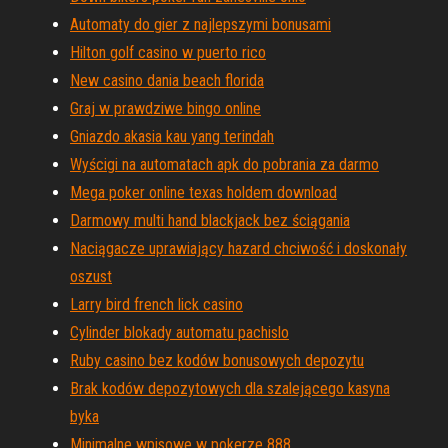
Automaty do gier z najlepszymi bonusami
Hilton golf casino w puerto rico
New casino dania beach florida
Graj w prawdziwe bingo online
Gniazdo akasia kau yang terindah
Wyścigi na automatach apk do pobrania za darmo
Mega poker online texas holdem download
Darmowy multi hand blackjack bez ściągania
Naciągacze uprawiający hazard chciwość i doskonały
oszust
Larry bird french lick casino
Cylinder blokady automatu pachislo
Ruby casino bez kodów bonusowych depozytu
Brak kodów depozytowych dla szalejącego kasyna
byka
Minimalne wpisowe w pokerze 888