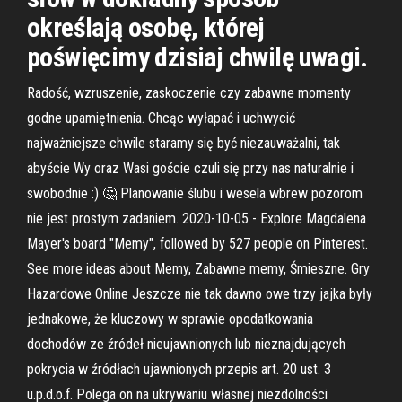
określają osobę, której
poświęcimy dzisiaj chwilę uwagi.
Radość, wzruszenie, zaskoczenie czy zabawne momenty
godne upamiętnienia. Chcąc wyłapać i uchwycić
najważniejsze chwile staramy się być niezauważalni, tak
abyście Wy oraz Wasi goście czuli się przy nas naturalnie i
swobodnie :) 🤔 Planowanie ślubu i wesela wbrew pozorom
nie jest prostym zadaniem. 2020-10-05 - Explore Magdalena
Mayer's board "Memy", followed by 527 people on Pinterest.
See more ideas about Memy, Zabawne memy, Śmieszne. Gry
Hazardowe Online Jeszcze nie tak dawno owe trzy jajka były
jednakowe, że kluczowy w sprawie opodatkowania
dochodów ze źródeł nieujawnionych lub nieznajdujących
pokrycia w źródłach ujawnionych przepis art. 20 ust. 3
u.p.d.o.f. Polega on na ukrywaniu własnej niezdolności