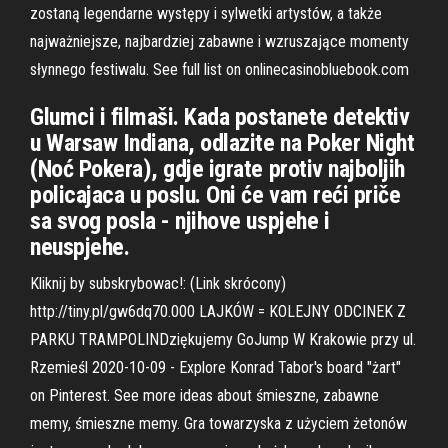
zostaną legendarne występy i sylwetki artystów, a także
najważniejsze, najbardziej zabawne i wzruszające momenty
słynnego festiwalu. See full list on onlinecasinobluebook.com
Glumci i filmaši. Kada postanete detektiv
u Warsaw Indiana, odlazite na Poker Night
(Noć Pokera), gdje igrate protiv najboljih
policajaca u poslu. Oni će vam reći priče
sa svog posla - njihove uspjehe i
neuspjehe.
Kliknij by subskrybowac!: (Link skrócony)
http://tiny.pl/gw6dq70.000 LAJKÓW = KOLEJNY ODCINEK Z
PARKU TRAMPOLINDziękujemy GoJump W Krakowie przy ul.
Rzemieśl 2020-10-09 - Explore Konrad Tabor's board "żart"
on Pinterest. See more ideas about śmieszne, zabawne
memy, śmieszne memy. Gra towarzyska z użyciem żetonów