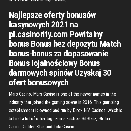
Najlepsze oferty bonusów
kasynowych 2021 na
pl.casinority.com Powitalny
bonus Bonus bez depozytu Match
bonus-bonus za dopasowanie
Bonus lojalnościowy Bonus
darmowych spinów Uzyskaj 30
ofert bonusowych
Mars Casino. Mars Casino is one of the newer names in the
industry that joined the gaming scene in 2016. This gambling
establishment is owned and run by Direx N.V. Casinos, which is
behind a lot of other big names such as BitStarz, Slotum
Casino, Golden Star, and Loki Casino.