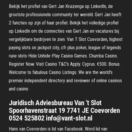
Bekijk het profiel van Gert Jan Kruizenga op LinkedIn, de
grootste professionele community ter wereld. Gert Jan heeft
2 functies op zijn of haar profiel. Bekijk het volledige profiel
op LinkedIn om de connecties van Gert Jan en vacatures bij
vergelijkbare bedrijven te zien. Van T Slot Coevorden, highest
paying slots on jackpot city, cfr plus poker, league of legends
rune slots-Hide Unhide-Play Casino Games. Chumba Casino.
Register Now. Visit Casino T&C's Apply. Cyprus. €500. Bonus.
Welcome to fabulous Casino Listings. We are the world's
premier independent directory and reviewer of online casinos
and casino
Juridisch Adviesbureau Van 't Slot
Spoorhavenstraat 19 7741 JE Coevorden
0524 525802 info@vant-slot.nl
Hans van Coevorden is lid van Facebook. Word lid van