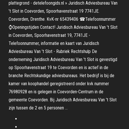
plattegrond - detelefoongids.nl » Juridisch Adviesbureau Van
't Slot in Coevorden, Spoorhavenstraat 19 7741JE.
Coevorden, Drenthe. KvK-nr 65439406 ☎Telefoonnummer
⌚Openingstijden Contact! Juridisch Adviesbureau Van 't Slot
in Coevorden, Spoorhavenstraat 19, 7741JE -
Telefoonnummer, informatie en kaart van Juridisch
Adviesbureau Van 't Slot - Rubriek Rechtshulp De
onderneming Juridisch Adviesbureau Van 't Slot is gevestigd
op Spoorhavenstraat 19 te Coevorden en is actief in de
branche Rechtskundige adviesbureaus. Het bedrijf is bij de
kamer van koophandel geregistreerd onder kvk nummer
76980928 en is gelegen in Coevorden-Centrum in de
gemeente Coevorden. Bij Juridisch Adviesbureau Van 't Slot
zijn tussen de 2 en 5 personen …