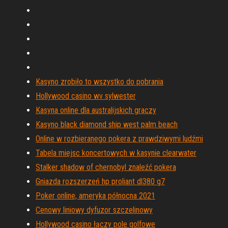
Kasyno zrobiło to wszystko do pobrania
Hollywood casino wv sylwester
Kasyna online dla australijskich graczy
Kasyno black diamond ship west palm beach
Online w rozbieranego pokera z prawdziwymi ludźmi
Tabela miejsc koncertowych w kasynie clearwater
Stalker shadow of chernobyl znaleźć pokera
Gniazda rozszerzeń hp proliant dl380 g7
Poker online, ameryka północna 2021
Cenowy liniowy dyfuzor szczelinowy
Hollywood casino łączy pole golfowe