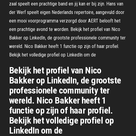
zaal speelt een prachtige band en jij kan er bij zijn. Hans van
der Werf speelt eigen Nederlands repertoire, aangevuld door
een mooi voorprogramma verzorgd door AERT belooft het
een prachtige avond te worden. Bekijk het profiel van Nico
Bakker op LinkedIn, de grootste professionele community ter
wereld. Nico Bakker heeft 1 functie op zijn of haar profiel.
Bekijk het volledige profiel op LinkedIn om de
Bekijk het profiel van Nico
Bakker op LinkedIn, de grootste
professionele community ter
wereld. Nico Bakker heeft 1
functie op zijn of haar profiel.
Bekijk het volledige profiel op
LinkedIn om de